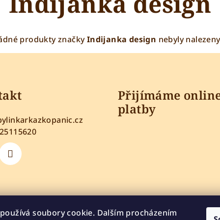
Indijanka design
ádné produkty značky
Indijanka design
nebyly nalezeny.
takt
Přijímáme onlin
platby
bylinkarkazkopanic.cz
725115620
používá soubory cookie. Dalším procházením
Copyright 2026
S