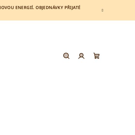
 NOVOU ENERGIÍ. OBJEDNÁVKY PŘIJATÉ
Hledat
Přihlášení
Nákupní
košík