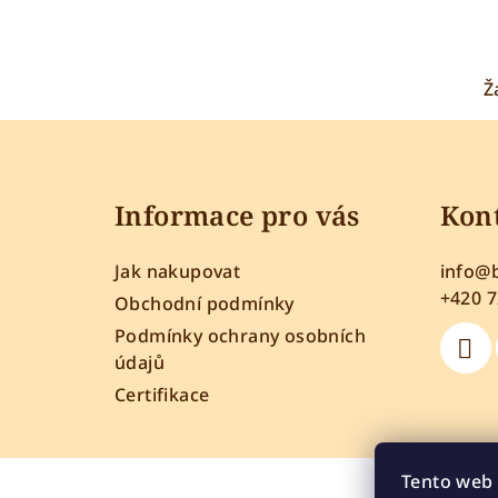
Ž
Z
á
Informace pro vás
Kon
p
a
Jak nakupovat
info
@
t
+420 
Obchodní podmínky
Podmínky ochrany osobních
í
údajů
Certifikace
Tento web 