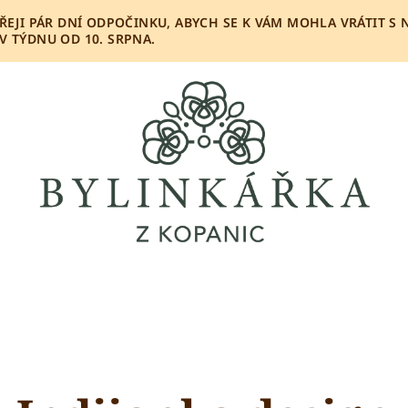
OPŘEJI PÁR DNÍ ODPOČINKU, ABYCH SE K VÁM MOHLA VRÁTIT S
 TÝDNU OD 10. SRPNA.