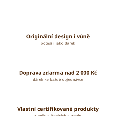
l
á
d
a
c
í
Originální design i vůně
p
potěší i jako dárek
r
v
k
y
v
Doprava zdarma nad 2 000 Kč
ý
dárek ke každé objednávce
p
i
s
u
Vlastní certifikované produkty
z nejkvalitnejsich surovin