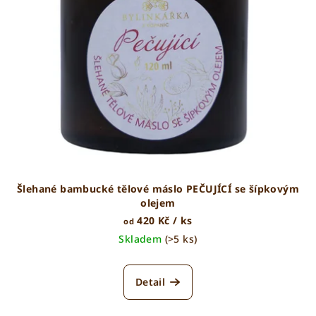
o
d
u
k
t
ů
Šlehané bambucké tělové máslo PEČUJÍCÍ se šípkovým
olejem
420 Kč
/ ks
od
Skladem
(>5 ks)
Detail