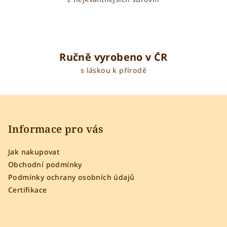
Ručně vyrobeno v ČR
s láskou k přírodě
Z
á
p
Informace pro vás
a
Jak nakupovat
t
Obchodní podmínky
í
Podmínky ochrany osobních údajů
Certifikace