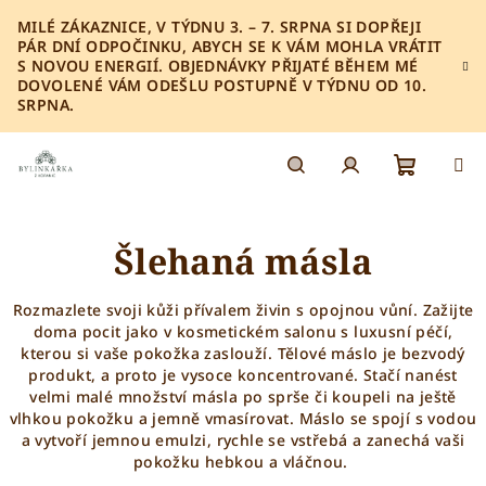
Přejít
MILÉ ZÁKAZNICE, V TÝDNU 3. – 7. SRPNA SI DOPŘEJI
na
PÁR DNÍ ODPOČINKU, ABYCH SE K VÁM MOHLA VRÁTIT
obsah
S NOVOU ENERGIÍ. OBJEDNÁVKY PŘIJATÉ BĚHEM MÉ
DOVOLENÉ VÁM ODEŠLU POSTUPNĚ V TÝDNU OD 10.
SRPNA.
Nákupn
Hledat
Přihlášení
Šlehaná másla
košík
Rozmazlete svoji kůži přívalem živin s opojnou vůní. Zažijte
doma pocit jako v kosmetickém salonu s luxusní péčí,
kterou si vaše pokožka zaslouží.
Tělové máslo je bezvodý
produkt, a proto je vysoce koncentrované. Stačí nanést
velmi malé množství másla po sprše či koupeli na ještě
vlhkou pokožku a jemně vmasírovat. Máslo se spojí s vodou
a vytvoří jemnou emulzi, rychle se vstřebá a zanechá vaši
pokožku hebkou a vláčnou.