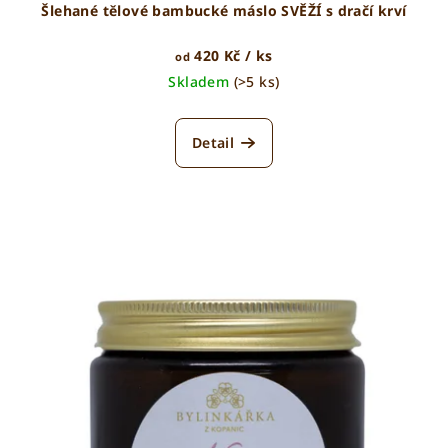
Šlehané tělové bambucké máslo SVĚŽÍ s dračí krví
420 Kč
/ ks
od
Skladem
(>5 ks)
Detail