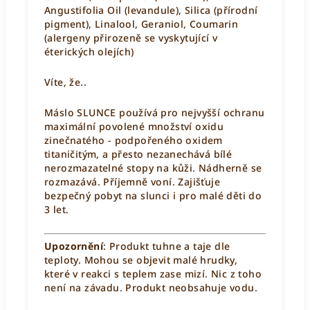
Angustifolia Oil
(levandule), Silica (přírodní
pigment), Linalool, Geraniol, Coumarin
(alergeny přirozeně se vyskytující v
éterických olejích)
Víte, že..
Máslo SLUNCE používá pro nejvyšší ochranu
maximální povolené množství oxidu
zinečnatého - podpořeného oxidem
titaničitým, a přesto nezanechává bílé
nerozmazatelné stopy na kůži. Nádherně se
rozmazává. Příjemně voní. Zajišťuje
bezpečný pobyt na slunci i pro malé děti do
3 let.
Upozornění
: Produkt tuhne a taje dle
teploty. Mohou se objevit malé hrudky,
které v reakci s teplem zase mizí. Nic z toho
není na závadu. Produkt neobsahuje vodu.