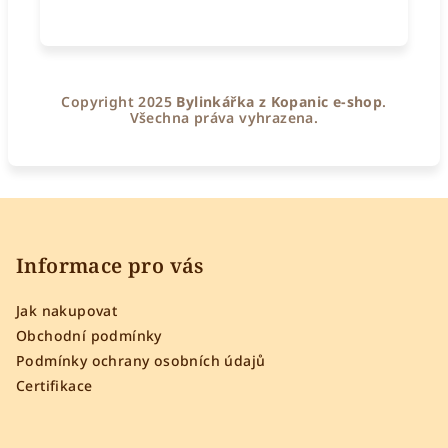
Copyright 2025
Bylinkářka z Kopanic e-shop
.
Všechna práva vyhrazena.
Z
á
p
Informace pro vás
a
Jak nakupovat
t
Obchodní podmínky
í
Podmínky ochrany osobních údajů
Certifikace