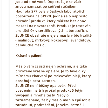
jsou odolné vodě. Doporučuje se však
znovu namazat po setření ručníkem.
Hodnota SPF byla v českých laboratořích
posouzena na SPF20. Jedná se o naprosto
přírodní produkt, který můžete bez obav
mazat i na novorozeně. Produkt je testován
pro děti 0+ v certifikovaných laboratořích.
SLUNCE obsahuje oleje a másla v bio kvalitě
- malinový, mrkvový, kokosový, levandulový,
bambucké máslo.
Krásné opálení:
Máslo vám zajistí nejen ochranu, ale také
přirozené krásné opálení. Je to také díky
mírnému zbarvení po mrkvovém oleji, který
obsahuje beta-karoten.
SLUNCE není běžný opalovák. Před
uvedením na trh prošel produkt 5 letým
vývojem a mnoha testy. Nebylo
zaznamenáno, že by máslo mohlo způsobit
zarudnutí, podráždění, je velmi šetrné k