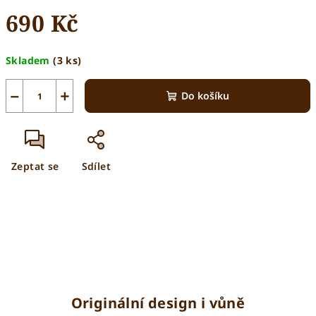
690 Kč
Měrná
Skladem
(3 ks)
cena:
−
+
Do košíku
Zeptat se
Sdílet
Originální design i vůně