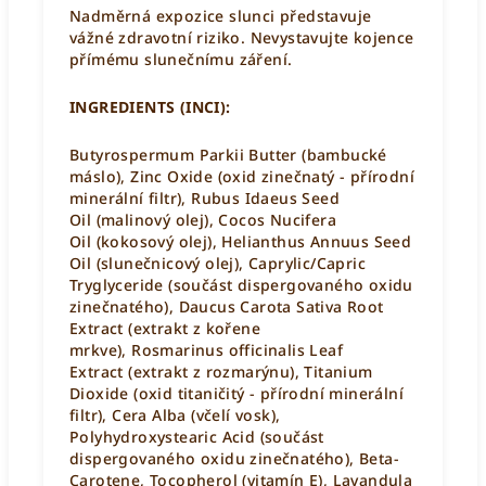
Nadměrná expozice slunci představuje
vážné zdravotní riziko. Nevystavujte kojence
přímému slunečnímu záření.
INGREDIENTS (INCI):
Butyrospermum Parkii Butter
(bambucké
máslo),
Zinc Oxide (oxid zinečnatý - přírodní
minerální filtr),
Rubus Idaeus Seed
Oil
(malinový olej),
Cocos Nucifera
Oil
(kokosový olej),
Helianthus Annuus Seed
Oil
(slunečnicový olej), Caprylic/Capric
Tryglyceride (součást dispergovaného
oxidu
zinečnatého),
Daucus Carota Sativa Root
Extract
(extrakt z kořene
mrkve),
Rosmarinus officinalis Leaf
Extract
(extrakt z rozmarýnu), Titanium
Dioxide (oxid titaničitý - přírodní minerální
filtr),
Cera Alba
(včelí vosk),
Polyhydroxystearic Acid (součást
dispergovaného oxidu zinečnatého),
Beta-
Carotene,
Tocopherol (vitamín E),
Lavandula