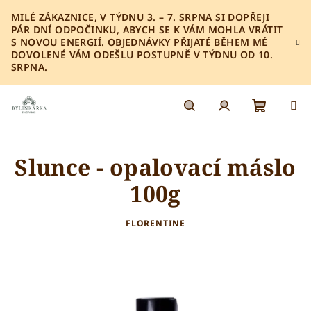
Přejít
MILÉ ZÁKAZNICE, V TÝDNU 3. – 7. SRPNA SI DOPŘEJI
na
PÁR DNÍ ODPOČINKU, ABYCH SE K VÁM MOHLA VRÁTIT
obsah
S NOVOU ENERGIÍ. OBJEDNÁVKY PŘIJATÉ BĚHEM MÉ
DOVOLENÉ VÁM ODEŠLU POSTUPNĚ V TÝDNU OD 10.
SRPNA.
Nákupn
Hledat
Přihlášení
Slunce - opalovací máslo
košík
100g
FLORENTINE