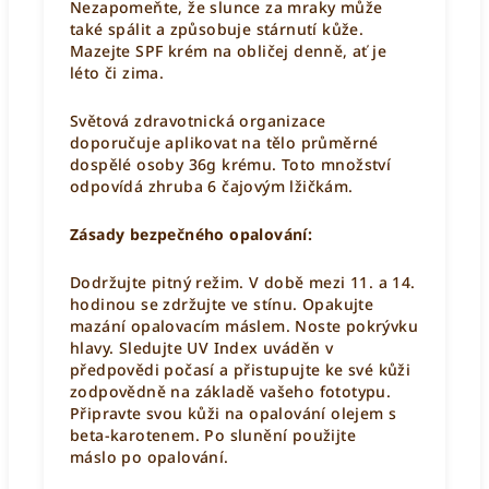
Nezapomeňte, že slunce za mraky může
také spálit a způsobuje stárnutí kůže.
Mazejte SPF krém na obličej denně, ať je
léto či zima.
Světová zdravotnická organizace
doporučuje aplikovat na tělo průměrné
dospělé osoby 36g krému. Toto množství
odpovídá zhruba 6 čajovým lžičkám.
Zásady bezpečného opalování:
Dodržujte pitný režim. V době mezi 11. a 14.
hodinou se zdržujte ve stínu. Opakujte
mazání opalovacím máslem. Noste pokrývku
hlavy. Sledujte UV Index uváděn v
předpovědi počasí a přistupujte ke své kůži
zodpovědně na základě vašeho fototypu.
Připravte svou kůži na opalování olejem s
beta-karotenem. Po slunění použijte
máslo
po opalování
.