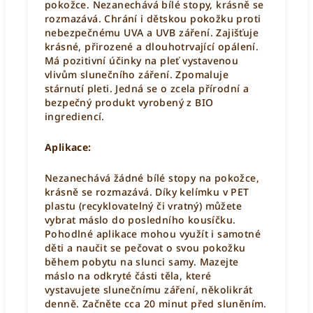
pokožce. Nezanechává bílé stopy, krásně se
rozmazává. Chrání i dětskou pokožku proti
nebezpečnému UVA a UVB záření. Zajišťuje
krásné, přirozené a dlouhotrvající opálení.
Má pozitivní účinky na pleť vystavenou
vlivům slunečního záření. Zpomaluje
stárnutí pleti. Jedná se o zcela přírodní a
bezpečný produkt vyrobený z BIO
ingrediencí.
Aplikace:
Nezanechává žádné bílé stopy na pokožce,
krásně se rozmazává. Díky kelímku v PET
plastu (recyklovatelný či vratný) můžete
vybrat máslo do posledního kousíčku.
Pohodlné aplikace mohou využít i samotné
děti a naučit se pečovat o svou pokožku
během pobytu na slunci samy. Mazejte
máslo na odkryté části těla, které
vystavujete slunečnímu záření, několikrát
denně. Začněte cca 20 minut před sluněním.