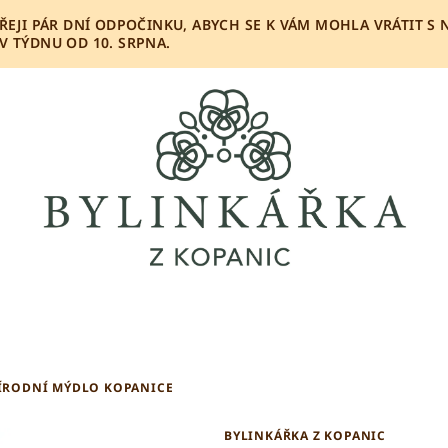
OPŘEJI PÁR DNÍ ODPOČINKU, ABYCH SE K VÁM MOHLA VRÁTIT S
 TÝDNU OD 10. SRPNA.
ÍRODNÍ MÝDLO KOPANICE
BYLINKÁŘKA Z KOPANIC