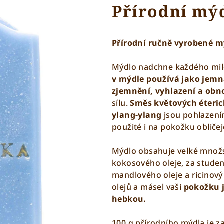
Přírodní mý
Přírodní ručně vyrobené m
Mýdlo nadchne každého milo
v mýdle používá jako jemná
zjemnění, vyhlazení a obn
sílu.
Směs květových éterick
ylang-ylang
jsou pohlazení
použité i na pokožku obliče
Mýdlo obsahuje velké množ
kokosového oleje, za studen
mandlového oleje a ricinový 
olejů a másel vaši
pokožku j
hebkou.
100 g přírodního mýdla je 