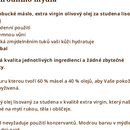
bucké máslo, extra virgin olivový olej za studena lis
j
denní použití
jemnou vůni
niká zmýdelněním tuků vaši kůži hydratuje
bal
ká kvalita jednotlivých ingrediencí a žádné zbytečné
ky.
uru kterou tvoří 60 % másel a 40 % olejů, aby Vaše poko
vyživená.
ý olej lisovaný za studena v kvalitě extra virgin, který na
é na mytí rukou, těla i obličeje.
l nevyžaduje použití konzervantů. Modrou barvu v mýdl
odrý oxid.