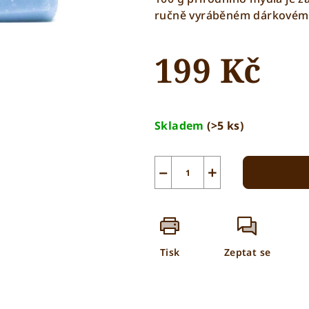
ručně vyráběném dárkovém 
199 Kč
Měrná
cena:
Skladem
(>5 ks)
−
+
Tisk
Zeptat se