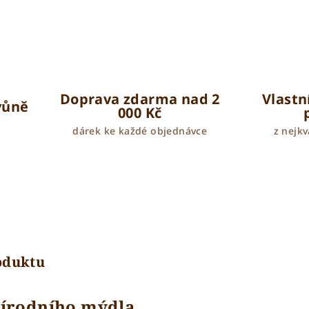
Doprava zdarma nad 2
Vlastn
 vůně
000 Kč
dárek ke každé objednávce
z nejkv
roduktu
řírodního mýdla