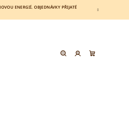
 NOVOU ENERGIÍ. OBJEDNÁVKY PŘIJATÉ
Hledat
Přihlášení
Nákupní
košík