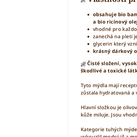
obsahuje bio bam
a bio ricínový ole
vhodné pro každo
zanechá na pleti 
glycerin který vz
krásný dárkový o
Čisté složení, vyso
škodlivé a toxické lát
Tyto mýdla mají recept
zůstala hydratovaná a 
Hlavní složkou je olivov
kůže miluje. Jsou vhodn
Kategorie tuhých mýde
vykouzlil modrý jíl a m