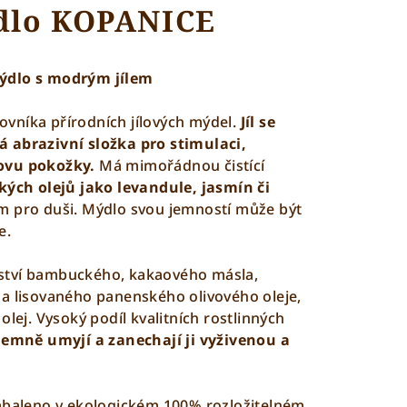
dlo KOPANICE
ýdlo s modrým jílem
vníka přírodních jílových mýdel.
Jíl se
 abrazivní složka pro stimulaci,
ovu pokožky.
Má mimořádnou čistící
ých olejů jako levandule, jasmín či
m pro duši. Mýdlo svou jemností může být
je.
ství bambuckého, kakaového másla,
a lisovaného panenského olivového oleje,
olej. Vysoký podíl kvalitních rostlinných
emně umyjí a zanechají ji vyživenou a
zabaleno v ekologickém 100% rozložitelném