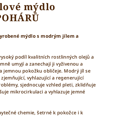
ílové mýdlo
POHÁRŮ
 vyrobené mýdlo s modrým jílem a
soký podíl kvalitních rostlinných olejů a
mně umyjí a zanechají ji vyživenou a
 jemnou pokožku obličeje. Modrý jíl se
zjemňující, vyhlazující a regenerující
roblémy, sjednocuje vzhled pleti, zklidňuje
uje mikrocirkulaci a vyhlazuje jemné
bytečné chemie, šetrné k pokožce i k