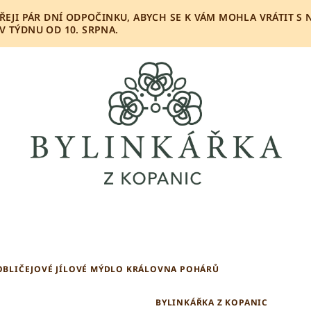
OPŘEJI PÁR DNÍ ODPOČINKU, ABYCH SE K VÁM MOHLA VRÁTIT S
 TÝDNU OD 10. SRPNA.
OBLIČEJOVÉ JÍLOVÉ MÝDLO KRÁLOVNA POHÁRŮ
BYLINKÁŘKA Z KOPANIC