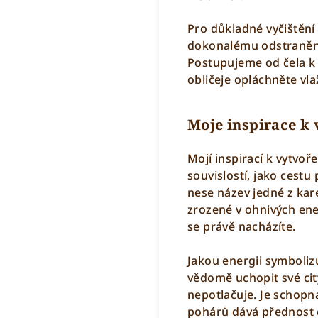
Pro důkladné vyčištění
dokonalému odstranění 
Postupujeme od čela k 
obličeje opláchněte vl
Moje inspirace k 
Mojí inspirací k vytvo
souvislostí, jako cest
nese název jedné z kar
zrozené v ohnivých ene
se právě nacházíte.
Jakou energii symboliz
vědomě uchopit své city
nepotlačuje. Je schopna
pohárů dává přednost c