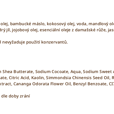
olej, bambucké máslo, kokosový olej, voda, mandlový olej
rý jíl, jojobový olej, esenciální oleje z damašské růže, ja
l nevyžaduje použití konzervantů.
m Shea Butterate, Sodium Cocoate, Aqua, Sodium Sweet
ate, Citric Acid, Kaolin, Simmondsia Chinensis Seed Oil
tract, Cananga Odorata Flower Oil, Benzyl Benzoate, CI
 dle doby zrání