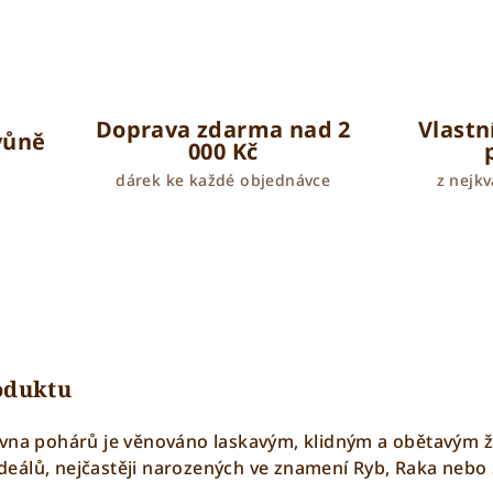
Doprava zdarma nad 2
Vlastn
 vůně
000 Kč
dárek ke každé objednávce
z nejkv
roduktu
vna pohárů je věnováno laskavým, klidným a obětavým žen
 ideálů, nejčastěji narozených ve znamení
R
yb
,
R
aka
nebo