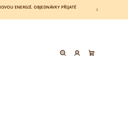
 NOVOU ENERGIÍ. OBJEDNÁVKY PŘIJATÉ
Hledat
Přihlášení
Nákupní
košík