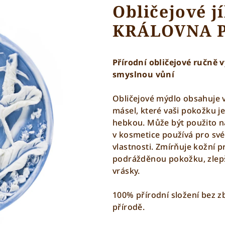
Obličejové j
KRÁLOVNA 
Přírodní obličejové ručně
smyslnou vůní
Obličejové mýdlo obsahuje vy
másel, které vaši pokožku je
hebkou. Může být použito na
v kosmetice používá pro své 
vlastnosti. Zmírňuje kožní p
podrážděnou pokožku, zlepš
vrásky.
100% přírodní složení bez z
přírodě.