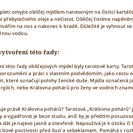
 pleti omyjte obličej mýdlem naneseným na čisticí kartá
přebytečného oleje a nečistot. Obličej čistíme napěněn
tvářím na nos a nakonec k bradě. Důležité je vyhnout se
ažnou vodou.
vytvoření této řady:
ření této řady obličejových mýdel byly tarotové karty. T
u porozumění a práci s vlastním podvědomím, jako cestu 
et, které označují polohy ženské duše. Mýdla označená ja
rgiích, nebo Královna pohárů pro ženy ve vodních znamen
uje právě Královna pohárů? Tarotová „Královna pohárů“ je
 a vyjadřovat je beze studu, aniž by je předtím posuzoval
 dát je najevo jasně a otevřeně. Nepoužívá je k útoku či
itové poctivosti před iluzí a sebeklamem. Pomáhá s rozh