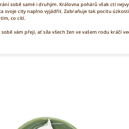
írání sobě samé i druhým. Královna pohárů však ctí nejvyš
ta svoje city naplno vyjádřit. Zabraňuje tak pocitu úzkosti
tím, co cítí.
 sobě vám přeji, ať síla všech žen ve vašem rodu kráčí ve