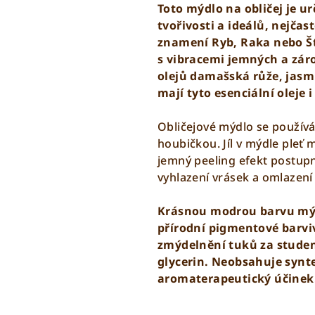
Toto mýdlo na obličej je 
tvořivosti a ideálů, nejčas
znamení
R
yb
,
R
aka
nebo
Š
s vibracemi jemných a zár
olejů damašská růže, jas
mají tyto esenciální oleje 
Obličejové mýdlo se použív
houbičkou. Jíl v mýdle pleť 
jemný peeling efekt postupně
vyhlazení vrásek a omlazení
Krásnou modrou barvu mýdl
přírodní pigmentové barvi
zmýdelnění tuků za studen
glycerin. Neobsahuje synte
aromaterapeutický účinek