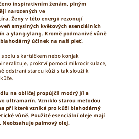
určeno inspirativním ženám, plným
těji narozených ve
tíra
. Ženy v této energii rezonují
oveň smyslných květových esenciálních
mín a ylang-ylang. Kromě podmanivé vůně
i blahodárný účinek na naši pleť.
á spolu s kartáčkem nebo konjak
mineralizuje, prokrví pomocí mikrocirkulace,
 odstraní starou kůži s tak slouží k
 kůže.
u na obličej propůjčil modrý jíl a
vo ultramarín. Vzniklo
starou metodou
a při které vzniká pro kůži blahodárný
tické vůně. Použité esenciální oleje mají
.
Neobsahuje palmový olej.