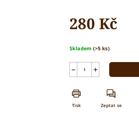
280 Kč
Měrná
cena:
Skladem
(>5 ks)
−
+
Tisk
Zeptat se