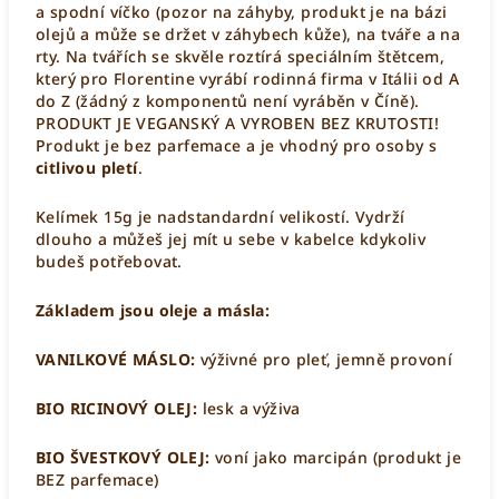
a spodní víčko (pozor na záhyby, produkt je na bázi
olejů a může se držet v záhybech kůže), na tváře a na
rty. Na tvářích se skvěle roztírá speciálním štětcem,
který pro Florentine vyrábí rodinná firma v Itálii od A
do Z (žádný z komponentů není vyráběn v Číně).
PRODUKT JE VEGANSKÝ A VYROBEN BEZ KRUTOSTI!
Produkt je bez parfemace a je vhodný pro osoby s
citlivou pletí
.
Kelímek 15g je nadstandardní velikostí. Vydrží
dlouho a můžeš jej mít u sebe v kabelce kdykoliv
budeš potřebovat.
Základem jsou oleje a másla:
VANILKOVÉ MÁSLO:
výživné pro pleť, jemně provoní
BIO RICINOVÝ OLEJ:
lesk a výživa
BIO ŠVESTKOVÝ OLEJ:
voní jako marcipán (produkt je
BEZ parfemace)