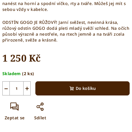
nanést na horní a spodní víčko, rty a tváře. Můžeš jej mít s
sebou vždy v kabelce.
ODSTÍN GOGO JE RŮŽOVÝ! Jarní svěžest, nevinná krása,
růžový odstín GOGO dodá pleti mladý svěží vzhled. Na očích
působí výrazně a neotřele, na rtech jemně a na tváři zcela
přirozeně, svěže a krásně.
1 250 Kč
Měrná
Skladem
(2 ks)
cena:
−
+
Do košíku
Zeptat se
Sdílet