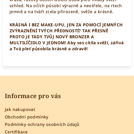
vzhled. Na očích působí výrazně a neotřele, na rtech
jemně a na tváři zcela přirozeně, svěže a krásně.
KRÁSNÁ I BEZ MAKE-UPU
, JEN ZA POMOCÍ JEMNÝCH
ZVÝRAZNĚNÍ TVÝCH PŘEDNOSTÍ? TAK PŘESNĚ
PROTO JE TADY TVŮJ NOVÝ BRONZER A
MULTILÍČIDLO V JEDNOM! Aby ses cítila svěží, zářivá
a Tvá pleť působila krásně a zdravě!
Z
á
p
Informace pro vás
a
Jak nakupovat
t
Obchodní podmínky
í
Podmínky ochrany osobních údajů
Certifikace