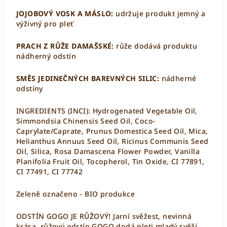
JOJOBOVÝ VOSK A MÁSLO:
udržuje produkt jemný a
výživný pro pleť
PRACH Z RŮŽE DAMAŠSKÉ:
růže dodává produktu
nádherný odstín
SMĚS JEDINEČNÝCH BAREVNÝCH SILIC:
nádherné
odstíny
INGREDIENTS (INCI):
Hydrogenated Vegetable Oil,
Simmondsia Chinensis Seed Oil, Coco-
Caprylate/Caprate,
Prunus Domestica Seed Oil
,
Mica,
Helianthus Annuus Seed Oil,
Ricinus Communis Seed
Oil
,
Silica, Rosa Damascena Flower Powder, Vanilla
Planifolia Fruit Oil, Tocopherol, Tin Oxide, CI 77891,
CI 77491, CI 77742
Zeleně označeno - BIO produkce
ODSTÍN GOGO JE RŮŽOVÝ! Jarní svěžest, nevinná
krása, růžový odstín GOGO dodá pleti mladý svěží