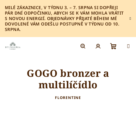
Přejít
MILÉ ZÁKAZNICE, V TÝDNU 3. – 7. SRPNA SI DOPŘEJI
na
PÁR DNÍ ODPOČINKU, ABYCH SE K VÁM MOHLA VRÁTIT
obsah
S NOVOU ENERGIÍ. OBJEDNÁVKY PŘIJATÉ BĚHEM MÉ
DOVOLENÉ VÁM ODEŠLU POSTUPNĚ V TÝDNU OD 10.
SRPNA.
Nákupn
Hledat
Přihlášení
GOGO bronzer a
košík
multilíčídlo
FLORENTINE