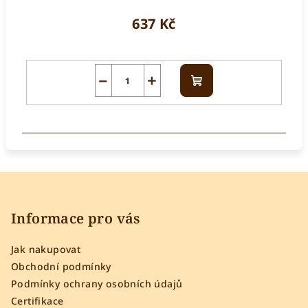
637 Kč
−
+
Do
košíku
Z
á
p
Informace pro vás
a
Jak nakupovat
t
Obchodní podmínky
í
Podmínky ochrany osobních údajů
Certifikace