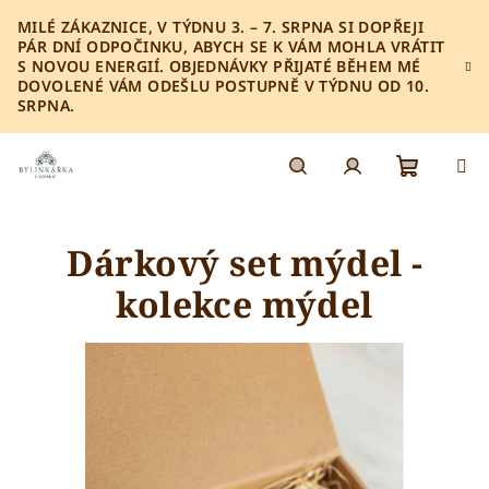
Přejít
MILÉ ZÁKAZNICE, V TÝDNU 3. – 7. SRPNA SI DOPŘEJI
na
PÁR DNÍ ODPOČINKU, ABYCH SE K VÁM MOHLA VRÁTIT
obsah
S NOVOU ENERGIÍ. OBJEDNÁVKY PŘIJATÉ BĚHEM MÉ
DOVOLENÉ VÁM ODEŠLU POSTUPNĚ V TÝDNU OD 10.
SRPNA.
Nákupn
Hledat
Přihlášení
Dárkový set mýdel -
košík
kolekce mýdel