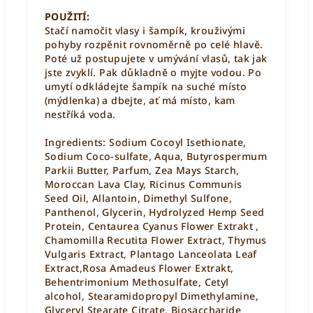
POUŽITÍ:
Stačí namočit vlasy i šampík, krouživými
pohyby rozpěnit rovnoměrně po celé hlavě.
Poté už postupujete v umývání vlasů, tak jak
jste zvyklí. Pak důkladně o myjte vodou. Po
umytí odkládejte šampík na suché místo
(mýdlenka) a dbejte, ať má místo, kam
nestříká voda.
Ingredients: Sodium Cocoyl Isethionate,
Sodium Coco-sulfate, Aqua, Butyrospermum
Parkii Butter, Parfum, Zea Mays Starch,
Moroccan Lava Clay, Ricinus Communis
Seed Oil, Allantoin, Dimethyl Sulfone,
Panthenol, Glycerin, Hydrolyzed Hemp Seed
Protein, Centaurea Cyanus Flower Extrakt ,
Chamomilla Recutita Flower Extract, Thymus
Vulgaris Extract, Plantago Lanceolata Leaf
Extract,Rosa Amadeus Flower Extrakt,
Behentrimonium Methosulfate, Cetyl
alcohol, Stearamidopropyl Dimethylamine,
Glyceryl Stearate Citrate, Biosaccharide