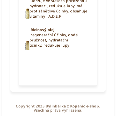
udržuje ve vlasech přirozenou
hydrataci,
redukuje lupy,
má
protizánětlivé účinky,
obsahuje
vitaminy A,D,E,F
Ricinový olej
regenerační účinky,
dodá
pružnost,
hydratační
účinky,
redukuje lupy
Copyright 2023
Bylinkářka z Kopanic e-shop
.
Všechna práva vyhrazena.