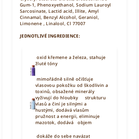
Gum-1, Phenoxyethanol, Sodium Lauroyl
Sarcosinate, Lactid acid, Illite, Amyl
Cinnamal, Benzyl Alcohol, Geraniol,
Limonene , Linalool, Cl 77007
JEDNOTLIVÉ INGREDIENCE:
oxid křemene a železa, stahuje
žluté tóny
mimořádně silně očišťuje
vlasovou pokožku od škodlivin a
toxinů, obsažené minerály
vyživují do hloubky strukturu
vlasů a činí je silnými a
hustými, dodává vlasům
pružnost a energii, eliminuje
mazotok, dodává objem
dokáže do sebe navázat