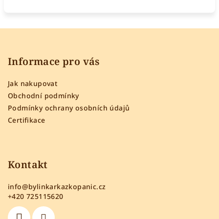
Z
á
p
Informace pro vás
a
Jak nakupovat
t
Obchodní podmínky
í
Podmínky ochrany osobních údajů
Certifikace
Kontakt
info
@
bylinkarkazkopanic.cz
+420 725115620