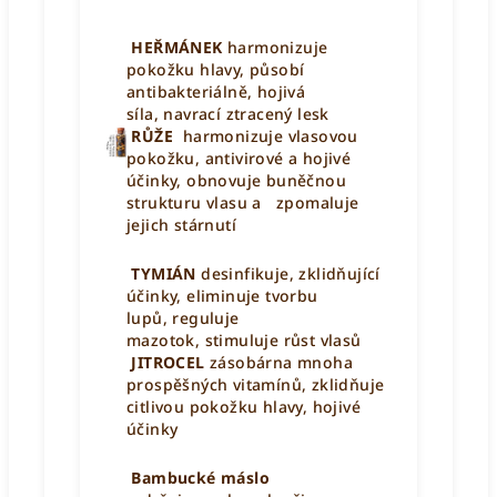
HEŘMÁNEK
harmonizuje
pokožku hlavy,
působí
antibakteriálně,
hojivá
síla,
navrací ztracený lesk
RŮŽE
harmonizuje vlasovou
pokožku,
antivirové a hojivé
účinky,
obnovuje buněčnou
strukturu vlasu a zpomaluje
jejich stárnutí
TYMIÁN
desinfikuje,
zklidňující
účinky,
eliminuje tvorbu
lupů,
reguluje
mazotok,
stimuluje růst vlasů
JITROCEL
zásobárna mnoha
prospěšných vitamínů,
zklidňuje
citlivou pokožku hlavy,
hojivé
účinky
Bambucké máslo