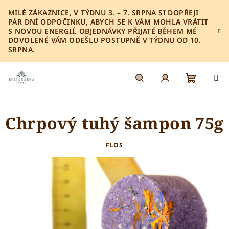
Přejít
MILÉ ZÁKAZNICE, V TÝDNU 3. – 7. SRPNA SI DOPŘEJI
na
PÁR DNÍ ODPOČINKU, ABYCH SE K VÁM MOHLA VRÁTIT
obsah
S NOVOU ENERGIÍ. OBJEDNÁVKY PŘIJATÉ BĚHEM MÉ
DOVOLENÉ VÁM ODEŠLU POSTUPNĚ V TÝDNU OD 10.
SRPNA.
Nákupn
Hledat
Přihlášení
Chrpový tuhý šampon 75g
košík
FLOS