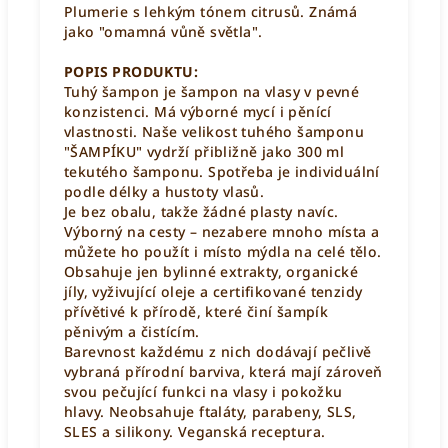
Plumerie s lehkým tónem citrusů. Známá
jako "omamná vůně světla".
POPIS PRODUKTU:
Tuhý šampon je šampon na vlasy v
pevné
konzistenci.
Má výborné mycí i pěnící
vlastnosti. Naše velikost tuhého šamponu
"ŠAMPÍKU" vydrží přibližně jako 300 ml
tekutého šamponu. Spotřeba je individuální
podle délky a hustoty vlasů.
Je bez obalu, takže žádné plasty navíc.
Výborný na cesty – nezabere mnoho místa a
můžete ho použít i místo mýdla na celé tělo.
Obsahuje jen bylinné extrakty, organické
jíly, vyživující oleje a certifikované tenzidy
přívětivé k přírodě, které činí šampík
pěnivým a čistícím.
Barevnost každému z nich dodávají pečlivě
vybraná přírodní barviva, která mají zároveň
svou pečující funkci na vlasy i pokožku
hlavy. Neobsahuje ftaláty, parabeny, SLS,
SLES a silikony. Veganská receptura.