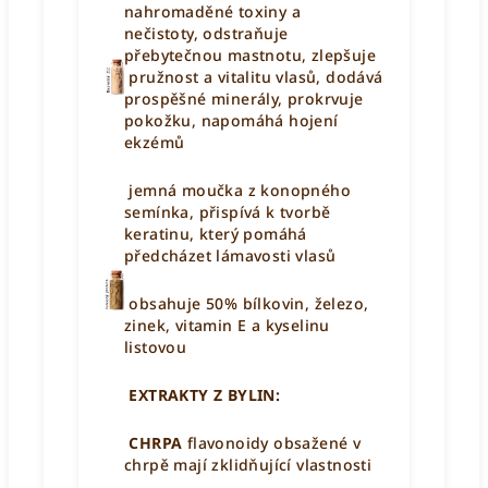
nahromaděné toxiny a
nečistoty,
odstraňuje
přebytečnou mastnotu,
zlepšuje
pružnost a vitalitu vlasů,
dodává
prospěšné minerály, p
rokrvuje
pokožku,
napomáhá hojení
ekzémů
jemná moučka z konopného
semínka,
přispívá k tvorbě
keratinu, který pomáhá
předcházet lámavosti vlasů
obsahuje 50% bílkovin, železo,
zinek, vitamin E a kyselinu
listovou
EXTRAKTY Z BYLIN:
CHRPA
flavonoidy obsažené v
chrpě mají zklidňující vlastnosti