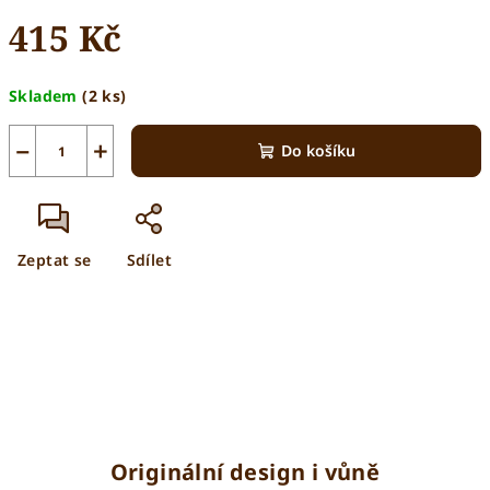
415 Kč
Měrná
Skladem
(2 ks)
cena:
−
+
Do košíku
Zeptat se
Sdílet
Originální design i vůně